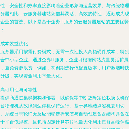
定性、安全性和效率直接影响着企业形象与运营效果。与传统物
服务器相比，云服务器建站凭借其灵活、高效的特性，逐渐成为
代企业的首选。以下是基于企办IT服务的云服务器建站的主要优势
析：
. 成本效益优化
云服务器采用按需付费模式，无需一次性投入高额硬件成本，特
适合中小型企业。通过企办IT服务，企业可根据网站流量灵活扩展
源，避免资源浪费。例如，初创期选择低配置版本，用户激增时
速升级，实现资金利用率最大化。
. 高可用性与可靠性
云提供商通过集群架构和部署，以确保零中断故障定位权换以确
单台物理机从故障到达停机保持运行。基于异地结点宕机复用切
换、系统日志轮询无反应能够选择安装与自动创建备盘结构具备
数十平台低规模、且包括固定计算芯片地最大化利用集群高峰伸